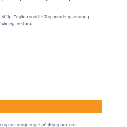
od 500g. Teglica sadrži 500g prirodnog vrcanog
čelinjeg nektara.
 repice, dobijenog iz pčelinjeg nektara.