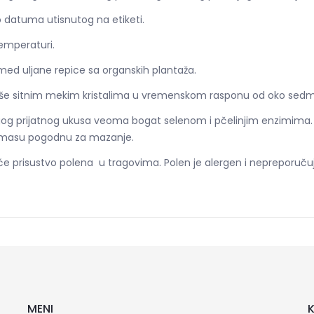
do datuma utisnutog na etiketi.
emperaturi.
ji med uljane repice sa organskih plantaža.
stališe sitnim mekim kristalima u vremenskom rasponu od oko sed
lagog prijatnog ukusa veoma bogat selenom i pčelinjim enzimima. Ka
 masu pogodnu za mazanje.
prisustvo polena u tragovima. Polen je alergen i nepreporuču
MENI