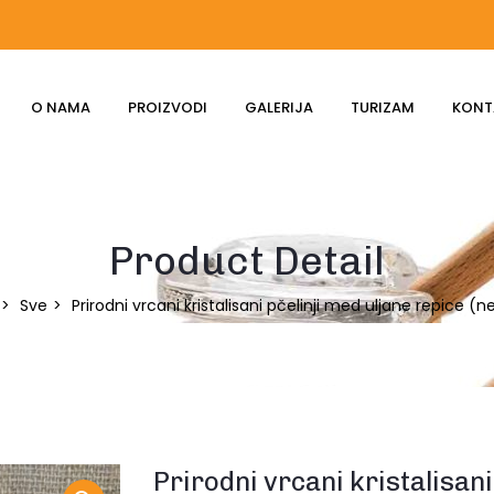
O NAMA
PROIZVODI
GALERIJA
TURIZAM
KONT
Product Detail
Sve
Prirodni vrcani kristalisani pčelinji med uljane repice (
Prirodni vrcani kristalisani