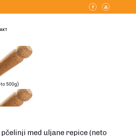
AKT
neto 500g)
 pčelinji med uljane repice (neto