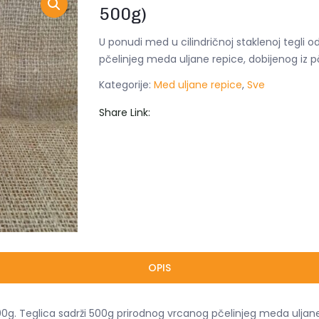
500g)
U ponudi med u cilindričnoj staklenoj tegli 
pčelinjeg meda uljane repice, dobijenog iz p
Kategorije:
Med uljane repice
,
Sve
Share Link:
OPIS
500g. Teglica sadrži 500g prirodnog vrcanog pčelinjeg meda uljane