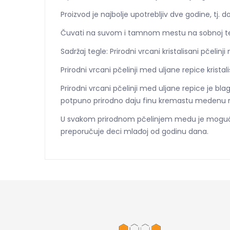
Proizvod je najbolje upotrebljiv dve godine, tj. 
Čuvati na suvom i tamnom mestu na sobnoj t
Sadržaj tegle: Prirodni vrcani kristalisani pčelin
Prirodni vrcani pčelinji med uljane repice kri
Prirodni vrcani pčelinji med uljane repice je b
potpuno prirodno daju finu kremastu medenu
U svakom prirodnom pčelinjem medu je moguće 
preporučuje deci mlađoj od godinu dana.