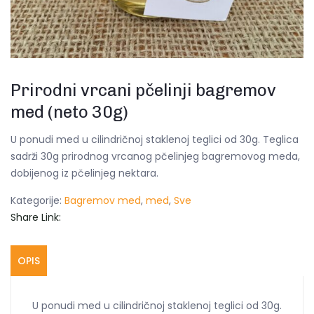
Prirodni vrcani pčelinji bagremov
med (neto 30g)
U ponudi med u cilindričnoj staklenoj teglici od 30g. Teglica
sadrži 30g prirodnog vrcanog pčelinjeg bagremovog meda,
dobijenog iz pčelinjeg nektara.
Kategorije:
Bagremov med
,
med
,
Sve
Share Link:
OPIS
U ponudi med u cilindričnoj staklenoj teglici od 30g.