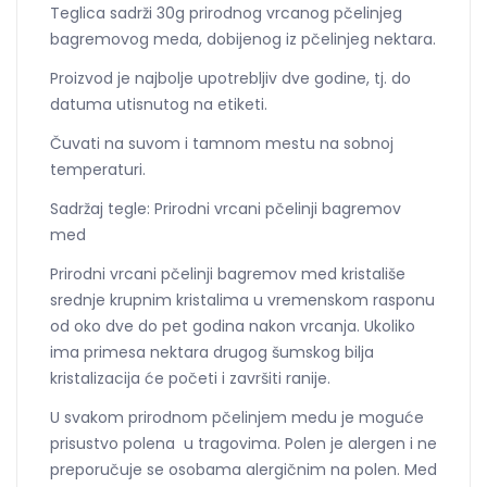
Teglica sadrži 30g prirodnog vrcanog pčelinjeg
bagremovog meda, dobijenog iz pčelinjeg nektara.
Proizvod je najbolje upotrebljiv dve godine, tj. do
datuma utisnutog na etiketi.
Čuvati na suvom i tamnom mestu na sobnoj
temperaturi.
Sadržaj tegle: Prirodni vrcani pčelinji bagremov
med
Prirodni vrcani pčelinji bagremov med kristališe
srednje krupnim kristalima u vremenskom rasponu
od oko dve do pet godina nakon vrcanja. Ukoliko
ima primesa nektara drugog šumskog bilja
kristalizacija će početi i završiti ranije.
U svakom prirodnom pčelinjem medu je moguće
prisustvo polena u tragovima. Polen je alergen i ne
preporučuje se osobama alergičnim na polen. Med